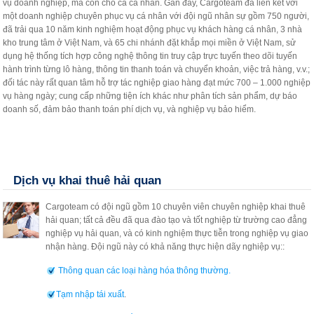
vụ doanh nghiệp, mà còn cho cả cá nhân. Gần đây, Cargoteam đã liên kết với
một doanh nghiệp chuyên phục vụ cá nhân với đội ngũ nhân sự gồm 750 người,
đã trải qua 10 năm kinh nghiệm hoạt động phục vụ khách hàng cá nhân, 3 nhà
kho trung tâm ở Việt Nam, và 65 chi nhánh đặt khắp mọi miền ở Việt Nam, sử
dụng hệ thống tích hợp công nghệ thông tin truy cập trực tuyến theo dõi tuyến
hành trình từng lô hàng, thông tin thanh toán và chuyển khoản, việc trả hàng, v.v.;
đối tác này rất quan tâm hỗ trợ tác nghiệp giao hàng đạt mức 700 – 1.000 nghiệp
vụ hàng ngày; cung cấp những tiện ích khác như phân tích sản phẩm, dự báo
doanh số, đảm bảo thanh toán phí dịch vụ, và nghiệp vụ bảo hiểm.
Dịch vụ khai thuê hải quan
Cargoteam có đội ngũ gồm 10 chuyên viên chuyên nghiệp khai thuê
hải quan; tất cả đều đã qua đào tạo và tốt nghiệp từ trường cao đẳng
nghiệp vụ hải quan, và có kinh nghiệm thực tiễn trong nghiệp vụ giao
nhận hàng. Đội ngũ này có khả năng thực hiện dãy nghiệp vụ::
Thông quan các loại hàng hóa thông thường.
Tạm nhập tái xuất
.